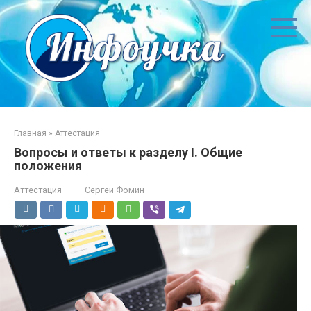
Перейти
к
контенту
Главная
»
Аттестация
Вопросы и ответы к разделу I. Общие
положения
Аттестация
Сергей Фомин