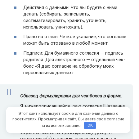
Действия с данными: Что вы будете с ними
делать (собирать, записывать,
систематизировать, хранить, уточнять,
использовать, уничтожать).
Право на отзыв: Четкое указание, что согласие
может быть отозвано в любой момент.
Подписи: Для бумажного согласия — подпись
родителя. Для электронного — отдельный чек-
бокс «Я даю согласие на обработку моих
персональных данных».
Образец формулировки для чек-бокса в форме:
Я, нижеподписавшийся, даю согласие [Название
школы/ФИО учителя] на обработку моих
Этот сайт использует cookie для хранения данных о
персональных данных (включая ФИО, класс и
посетителях. Просматривая сайт, Вы даете свое согласие
ответы на вопросы анкеты) в целях получения
на их использование.
OK
обратной связи по проведенному уроку. Я
ознакомлен(а) с целями, перечнем данных и