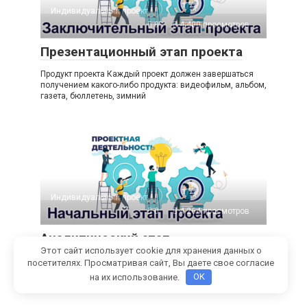
Индивидуальный проект
0
4 400 просмотров
Презентационный этап проекта
Продукт проекта Каждый проект должен завершаться
получением какого-либо продукта: видеофильм, альбом,
газета, бюллетень, зимний
Индивидуальный проект
0
4 264 просмотров
Аналитический этап
Этот сайт использует cookie для хранения данных о
Подготовительный (аналитический) этап После
посетителях. Просматривая сайт, Вы даете свое согласие
постановки цели проекта в первую очередь на этом
на их использование.
OK
этапе необходимо